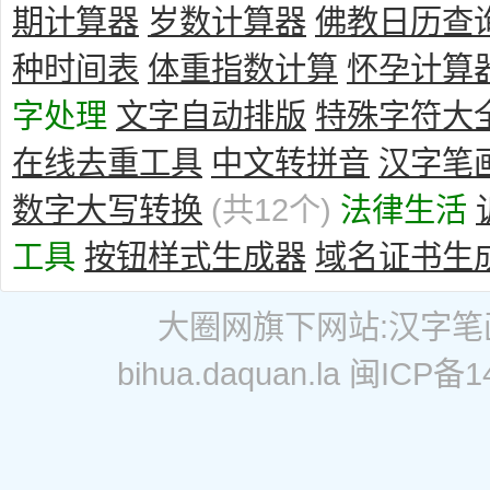
期计算器
岁数计算器
佛教日历查
种时间表
体重指数计算
怀孕计算
字处理
文字自动排版
特殊字符大
在线去重工具
中文转拼音
汉字笔
数字大写转换
(共12个)
法律生活
工具
按钮样式生成器
域名证书生
大圈网
旗下网站:
汉字笔
bihua.daquan.la
闽ICP备14