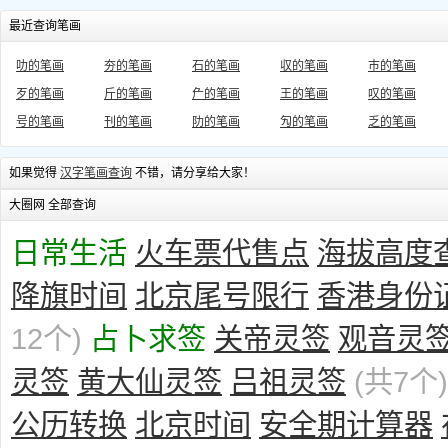
最近查询笔画
叻的笔画
夯的笔画
石的笔画
収的笔画
巿的笔画
歹的笔画
斤的笔画
厃的笔画
王的笔画
叹的笔画
号的笔画
刊的笔画
阞的笔画
勼的笔画
乏的笔画
如果觉得
汉字笔画查询
不错，请分享给大家！
大圈网 全部查询
日常生活
火车票代售点
海拔高度
降旗时间
北京尾号限行
香港身份
12个)
占卜求签
关帝灵签
观音灵
灵签
黄大仙灵签
吕祖灵签
(共7个)
公历转换
北京时间
安全期计算器