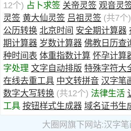
12个)
占卜求签
关帝灵签
观音灵
灵签
黄大仙灵签
吕祖灵签
(共7个)
公历转换
北京时间
安全期计算器
期计算器
岁数计算器
佛教日历查
种时间表
体重指数计算
怀孕计算
字处理
文字自动排版
特殊字符大
在线去重工具
中文转拼音
汉字笔
数字大写转换
(共12个)
法律生活
工具
按钮样式生成器
域名证书生
大圈网
旗下网站:
汉字笔