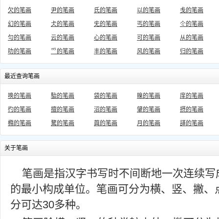
欠的笔画
尹的笔画
氏的笔画
以的笔画
戋的笔画
幻的笔画
仧的笔画
兂的笔画
丐的笔画
仒的笔画
勻的笔画
云的笔画
心的笔画
可的笔画
从的笔画
叻的笔画
爫的笔画
丰的笔画
风的笔画
归的笔画
最近查询笔画
唤的笔画
駘的笔画
袋的笔画
暞的笔画
庠的笔画
彴的笔画
擅的笔画
沼的笔画
肈的笔画
摂的笔画
橢的笔画
騖的笔画
藇的笔画
月的笔画
諽的笔画
关于笔画
笔画是指汉字书写时不间断地一次连续写
的最小构成单位。笔画可分为横、竖、撇、
分可达30多种。