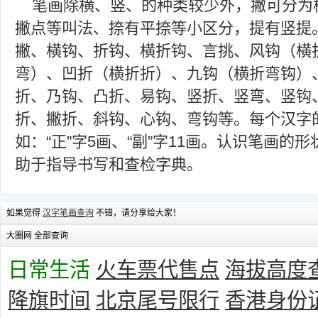
笔画除横、竖、的种类较少外，撇可分为
撇点等叫法、捺有平捺等小区分，提有竖提
撇、横钩、折钩、横折钩、言挑、风钩（横
弯）、凹折（横折折）、九钩（横折弯钩）
折、乃钩、凸折、易钩、竖折、竖弯、竖钩
折、撇折、斜钩、心钩、弯钩等。每个汉字
如：“正”字5画、“副”字11画。认识笔画
助于指导书写和查检字典。
如果觉得
汉字笔画查询
不错，请分享给大家！
大圈网 全部查询
日常生活
火车票代售点
海拔高度
降旗时间
北京尾号限行
香港身份