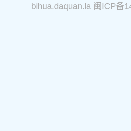
bihua.daquan.la
闽ICP备14