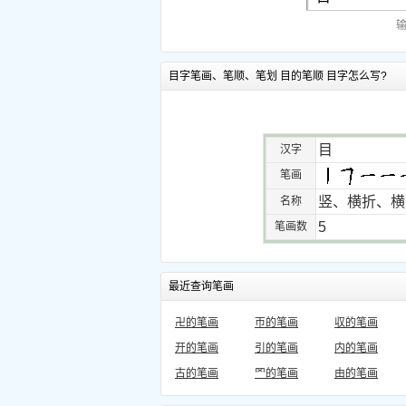
目字笔画、笔顺、笔划 目的笔顺 目字怎么写?
目
汉字
笔画
竖、横折、横
名称
5
笔画数
最近查询笔画
卍的笔画
帀的笔画
収的笔画
开的笔画
引的笔画
内的笔画
古的笔画
罓的笔画
由的笔画