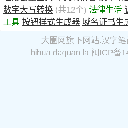
数字大写转换
(共12个)
法律生活
工具
按钮样式生成器
域名证书生
大圈网
旗下网站:
汉字笔
bihua.daquan.la
闽ICP备14