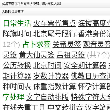
如果觉得
汉字笔画查询
不错，请分享给大家！
大圈网 全部查询
日常生活
火车票代售点
海拔高度
降旗时间
北京尾号限行
香港身份
12个)
占卜求签
关帝灵签
观音灵
灵签
黄大仙灵签
吕祖灵签
(共7个)
公历转换
北京时间
安全期计算器
期计算器
岁数计算器
佛教日历查
种时间表
体重指数计算
怀孕计算
字处理
文字自动排版
特殊字符大
在线去重工具
中文转拼音
汉字笔