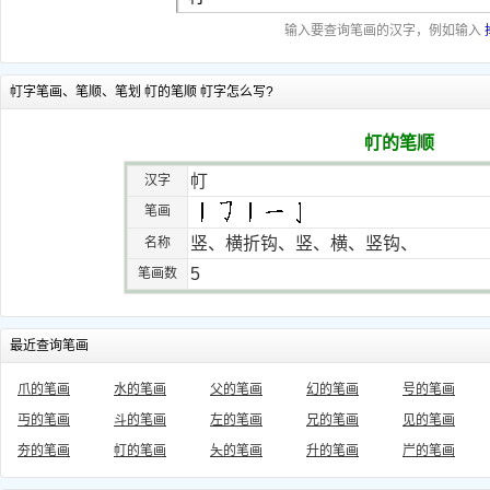
输入要查询笔画的汉字，例如输入
帄字笔画、笔顺、笔划 帄的笔顺 帄字怎么写?
帄的笔顺
帄
汉字
笔画
竖、横折钩、竖、横、竖钩、
名称
5
笔画数
最近查询笔画
爪的笔画
水的笔画
父的笔画
幻的笔画
号的笔画
丏的笔画
斗的笔画
左的笔画
兄的笔画
见的笔画
夯的笔画
帄的笔画
夨的笔画
升的笔画
屵的笔画