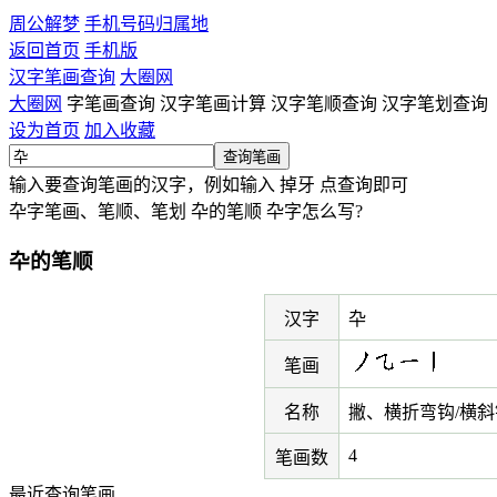
周公解梦
手机号码归属地
返回首页
手机版
汉字笔画查询
大圈网
大圈网
字笔画查询 汉字笔画计算 汉字笔顺查询 汉字笔划查询
设为首页
加入收藏
输入要查询笔画的汉字，例如输入
掉牙
点查询即可
卆字笔画、笔顺、笔划 卆的笔顺 卆字怎么写?
卆的笔顺
汉字
卆
笔画
名称
撇、横折弯钩/横
4
笔画数
最近查询笔画