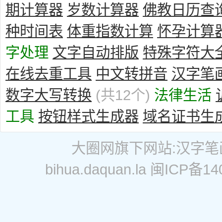
期计算器
岁数计算器
佛教日历查
种时间表
体重指数计算
怀孕计算
字处理
文字自动排版
特殊字符大
在线去重工具
中文转拼音
汉字笔
数字大写转换
(共12个)
法律生活
工具
按钮样式生成器
域名证书生
大圈网
旗下网站:
汉字笔
bihua.daquan.la
闽ICP备140