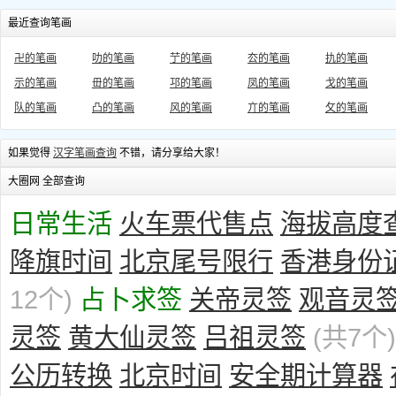
最近查询笔画
卍的笔画
叻的笔画
艼的笔画
厺的笔画
扏的笔画
示的笔画
毌的笔画
邛的笔画
凤的笔画
戈的笔画
队的笔画
凸的笔画
风的笔画
亣的笔画
攵的笔画
如果觉得
汉字笔画查询
不错，请分享给大家！
大圈网 全部查询
日常生活
火车票代售点
海拔高度
降旗时间
北京尾号限行
香港身份
12个)
占卜求签
关帝灵签
观音灵
灵签
黄大仙灵签
吕祖灵签
(共7个)
公历转换
北京时间
安全期计算器