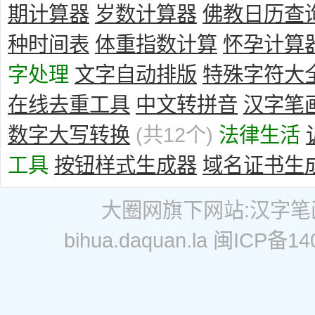
期计算器
岁数计算器
佛教日历查
种时间表
体重指数计算
怀孕计算
字处理
文字自动排版
特殊字符大
在线去重工具
中文转拼音
汉字笔
数字大写转换
(共12个)
法律生活
工具
按钮样式生成器
域名证书生
大圈网
旗下网站:
汉字笔
bihua.daquan.la
闽ICP备140