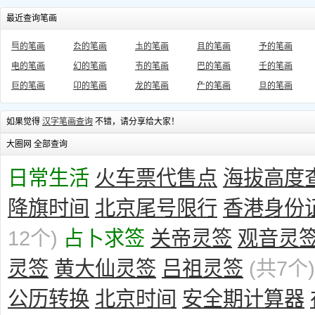
最近查询笔画
巪的笔画
厹的笔画
圡的笔画
且的笔画
予的笔画
电的笔画
幻的笔画
壭的笔画
巴的笔画
壬的笔画
巨的笔画
卬的笔画
龙的笔画
厃的笔画
旦的笔画
如果觉得
汉字笔画查询
不错，请分享给大家！
大圈网 全部查询
日常生活
火车票代售点
海拔高度
降旗时间
北京尾号限行
香港身份
12个)
占卜求签
关帝灵签
观音灵
灵签
黄大仙灵签
吕祖灵签
(共7个)
公历转换
北京时间
安全期计算器